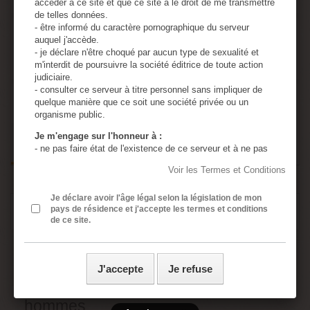
accéder à ce site et que ce site a le droit de me transmettre
de telles données.
- être informé du caractère pornographique du serveur
Quantité
auquel j'accède.
- je déclare n'être choqué par aucun type de sexualité et
m'interdit de poursuivre la société éditrice de toute action
judiciaire.
- consulter ce serveur à titre personnel sans impliquer de
Ajouter au panier
quelque manière que ce soit une société privée ou un
organisme public.
Je m'engage sur l'honneur à :
- ne pas faire état de l'existence de ce serveur et à ne pas
en diffuser le contenu à des mineurs.
Voir les Termes et Conditions
- utiliser tous les moyens permettant d'empêcher l'accès de
ce serveur à tout mineur.
- assumer ma responsabilité, si un mineur accède à ce
Je déclare avoir l'âge légal selon la législation de mon
EN SAVOIR PLUS
pays de résidence et j'accepte les termes et conditions
serveur à cause de négligences de ma part : absence de
de ce site.
protection de l'ordinateur personnel, absence de logiciel de
censure, divulgation ou perte du mot de passe de sécurité.
Robe sissy douce beue
- assumer ma responsabilité si une ou plusieurs de mes
présentes déclarations sont inexactes.
J'accepte
Je refuse
- j’ai lu, compris et accepte sans réserve les conditions
Lingerie en satin brillant pour
générales rédigées en français même si j’ai usage d’un
traducteur automatique ou non pour accéder à ce site
hommes