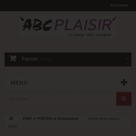
Connexion
Panier
(vide)
MENU
PRET A PORTER et féminisation
Robe sissy douce
bleue