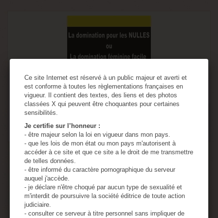
Ce site Internet est réservé à un public majeur et averti et
est conforme à toutes les règlementations françaises en
vigueur. Il contient des textes, des liens et des photos
classées X qui peuvent être choquantes pour certaines
sensibilités.
Je certifie sur l’honneur :
- être majeur selon la loi en vigueur dans mon pays.
- que les lois de mon état ou mon pays m'autorisent à
accéder à ce site et que ce site a le droit de me transmettre
La domination pour les nulles Ou la...
de telles données.
- être informé du caractère pornographique du serveur
auquel j'accède.
1,15 €
- je déclare n'être choqué par aucun type de sexualité et
m'interdit de poursuivre la société éditrice de toute action
judiciaire.
Ajouter au panier
Détails
- consulter ce serveur à titre personnel sans impliquer de