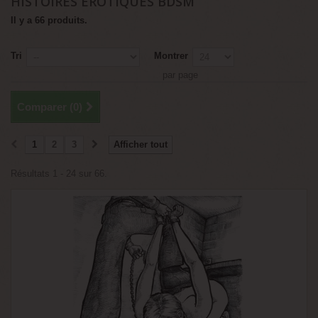
HISTOIRES EROTIQUES BDSM
Il y a 66 produits.
Tri
Montrer
par page
Comparer (
0
)
1
2
3
Afficher tout
Résultats 1 - 24 sur 66.