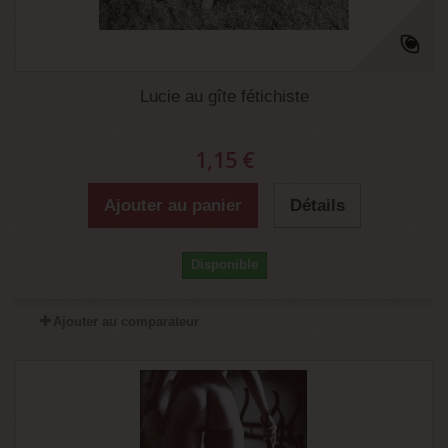
Lucie au gîte fétichiste
1,15 €
Ajouter au panier
Détails
Disponible
Ajouter au comparateur