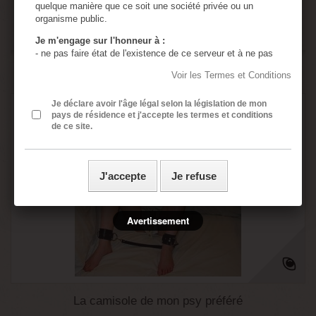
quelque manière que ce soit une société privée ou un
organisme public.
Disponible
Je m'engage sur l'honneur à :
- ne pas faire état de l'existence de ce serveur et à ne pas
en diffuser le contenu à des mineurs.
Ajouter au comparateur
Voir les Termes et Conditions
- utiliser tous les moyens permettant d'empêcher l'accès de
ce serveur à tout mineur.
- assumer ma responsabilité, si un mineur accède à ce
Je déclare avoir l'âge légal selon la législation de mon
pays de résidence et j'accepte les termes et conditions
serveur à cause de négligences de ma part : absence de
de ce site.
protection de l'ordinateur personnel, absence de logiciel de
censure, divulgation ou perte du mot de passe de sécurité.
- assumer ma responsabilité si une ou plusieurs de mes
présentes déclarations sont inexactes.
J'accepte
Je refuse
- j’ai lu, compris et accepte sans réserve les conditions
générales rédigées en français même si j’ai usage d’un
traducteur automatique ou non pour accéder à ce site
internet.
Avertissement
Toutes les images contenues dans ce site sont en
accord avec la loi Française sur la pornographie
(aucune image de mineur n'est présente sur ce site)
La camisole de mon psy préféré