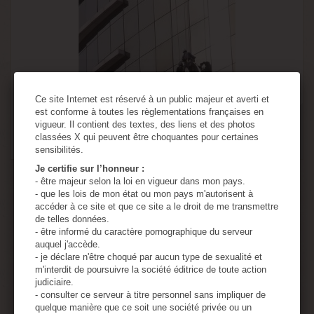
Ce site Internet est réservé à un public majeur et averti et
est conforme à toutes les règlementations françaises en
vigueur. Il contient des textes, des liens et des photos
classées X qui peuvent être choquantes pour certaines
sensibilités.
Je certifie sur l’honneur :
40 Days of Hell with a domineering nanny
- être majeur selon la loi en vigueur dans mon pays.
- que les lois de mon état ou mon pays m'autorisent à
accéder à ce site et que ce site a le droit de me transmettre
2,30 €
de telles données.
- être informé du caractère pornographique du serveur
auquel j'accède.
Ajouter au panier
Détails
- je déclare n'être choqué par aucun type de sexualité et
m'interdit de poursuivre la société éditrice de toute action
judiciaire.
- consulter ce serveur à titre personnel sans impliquer de
Disponible
quelque manière que ce soit une société privée ou un