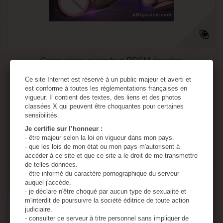
Gaine pénis extendeur BDSM érection
Ce site Internet est réservé à un public majeur et averti et
est conforme à toutes les règlementations françaises en
17,14 €
vigueur. Il contient des textes, des liens et des photos
classées X qui peuvent être choquantes pour certaines
Ajouter au panier
Détails
sensibilités.
Je certifie sur l’honneur :
- être majeur selon la loi en vigueur dans mon pays.
Rupture de stock
- que les lois de mon état ou mon pays m'autorisent à
accéder à ce site et que ce site a le droit de me transmettre
de telles données.
Ajouter au comparateur
- être informé du caractère pornographique du serveur
auquel j'accède.
- je déclare n'être choqué par aucun type de sexualité et
m'interdit de poursuivre la société éditrice de toute action
judiciaire.
- consulter ce serveur à titre personnel sans impliquer de