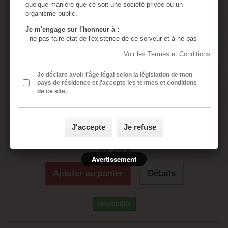
quelque manière que ce soit une société privée ou un
organisme public.
Je m'engage sur l'honneur à :
- ne pas faire état de l'existence de ce serveur et à ne pas
en diffuser le contenu à des mineurs.
Voir les Termes et Conditions
- utiliser tous les moyens permettant d'empêcher l'accès de
ce serveur à tout mineur.
- assumer ma responsabilité, si un mineur accède à ce
Je déclare avoir l'âge légal selon la législation de mon
pays de résidence et j'accepte les termes et conditions
serveur à cause de négligences de ma part : absence de
de ce site.
protection de l'ordinateur personnel, absence de logiciel de
censure, divulgation ou perte du mot de passe de sécurité.
- assumer ma responsabilité si une ou plusieurs de mes
Ballon dildo gode
présentes déclarations sont inexactes.
J'accepte
Je refuse
- j’ai lu, compris et accepte sans réserve les conditions
générales rédigées en français même si j’ai usage d’un
30,25 €
traducteur automatique ou non pour accéder à ce site
internet.
Avertissement
Ajouter au panier
Détails
Toutes les images contenues dans ce site sont en
accord avec la loi Française sur la pornographie
(aucune image de mineur n'est présente sur ce site)
Disponible