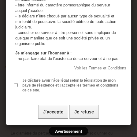
- être informé du caractère pornographique du serveur
Quantité
auquel j'accède.
- je déclare n'être choqué par aucun type de sexualité et
m'interdit de poursuivre la société éditrice de toute action
judiciaire.
- consulter ce serveur à titre personnel sans impliquer de
quelque manière que ce soit une société privée ou un
Ajouter au panier
organisme public.
Je m'engage sur l'honneur à :
- ne pas faire état de l'existence de ce serveur et à ne pas
en diffuser le contenu à des mineurs.
Voir les Termes et Conditions
- utiliser tous les moyens permettant d'empêcher l'accès de
ce serveur à tout mineur.
- assumer ma responsabilité, si un mineur accède à ce
Je déclare avoir l'âge légal selon la législation de mon
pays de résidence et j'accepte les termes et conditions
EN SAVOIR PLUS
serveur à cause de négligences de ma part : absence de
de ce site.
protection de l'ordinateur personnel, absence de logiciel de
censure, divulgation ou perte du mot de passe de sécurité.
- assumer ma responsabilité si une ou plusieurs de mes
Plug d’urètre percé 10mm
présentes déclarations sont inexactes.
J'accepte
Je refuse
- j’ai lu, compris et accepte sans réserve les conditions
Avec cet accessoire, découvrez les sensations du plug d'urètre
générales rédigées en français même si j’ai usage d’un
sans aucune douleur.
traducteur automatique ou non pour accéder à ce site
internet.
Avertissement
Le diamètre du perçage d’environ 3mm permet d’uriner ou