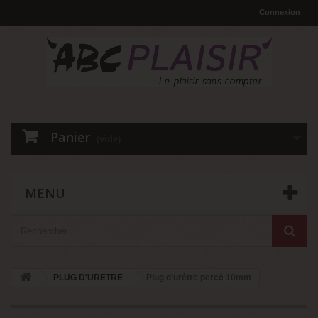
Connexion
Panier
(vide)
MENU
PLUG D'URETRE
Plug d’urètre percé 10mm