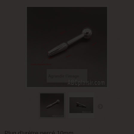
Agrandir l'image
Plug d’urètre percé 10mm