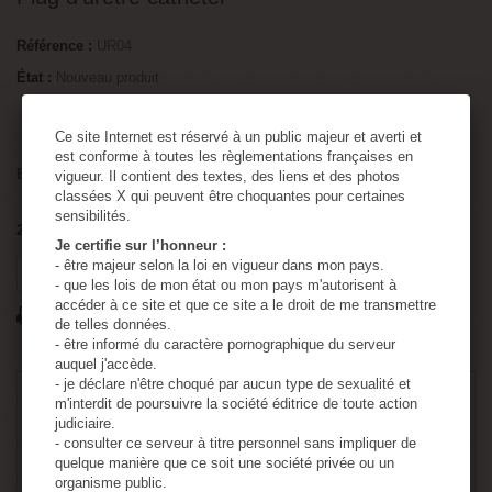
Référence :
UR04
État :
Nouveau produit
Plug d’urètre cathéter
Ce site Internet est réservé à un public majeur et averti et
est conforme à toutes les règlementations françaises en
Envoi et colis discret. Etiquette d'expédition et colis anonymes.
vigueur. Il contient des textes, des liens et des photos
classées X qui peuvent être choquantes pour certaines
sensibilités.
2
Produits
Attention : dernières pièces disponibles !
Je certifie sur l’honneur :
- être majeur selon la loi en vigueur dans mon pays.
Tweet
Partager
Google+
Pinterest
- que les lois de mon état ou mon pays m'autorisent à
accéder à ce site et que ce site a le droit de me transmettre
Imprimer
de telles données.
- être informé du caractère pornographique du serveur
auquel j'accède.
- je déclare n'être choqué par aucun type de sexualité et
20,64 €
TTC
m'interdit de poursuivre la société éditrice de toute action
judiciaire.
- consulter ce serveur à titre personnel sans impliquer de
quelque manière que ce soit une société privée ou un
Quantité
organisme public.