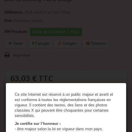
Référence :
Ball stretching Hard 895gr
État :
Nouveau produit
999
Produits
Délai de Livraison 1 mois
Tweet
Partager
Google+
Pinterest
Imprimer
63,03 €
TTC
-30%
90,05 €
TTC
Ce site Internet est réservé à un public majeur et averti et
est conforme à toutes les règlementations françaises en
vigueur. Il contient des textes, des liens et des photos
classées X qui peuvent être choquantes pour certaines
Quantité
sensibilités.
Je certifie sur l’honneur :
- être majeur selon la loi en vigueur dans mon pays.