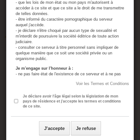
- que les lois de mon état ou mon pays m'autorisent à
accéder à ce site et que ce site a le droit de me transmettre
Ajouter au panier
de telles données.
- être informé du caractère pornographique du serveur
auquel j'accède.
- je déclare n'être choqué par aucun type de sexualité et
m'interdit de poursuivre la société éditrice de toute action
judiciaire.
- consulter ce serveur à titre personnel sans impliquer de
quelque manière que ce soit une société privée ou un
EN SAVOIR PLUS
organisme public.
Je m'engage sur l'honneur à :
- ne pas faire état de l'existence de ce serveur et à ne pas
Ball stretching Hard 895gr
en diffuser le contenu à des mineurs.
Voir les Termes et Conditions
- utiliser tous les moyens permettant d'empêcher l'accès de
Avec ce Ball stretching Hard on ne plaisante plus !
ce serveur à tout mineur.
- assumer ma responsabilité, si un mineur accède à ce
Je déclare avoir l'âge légal selon la législation de mon
Diamètre intérieur environ 33 mm d’une hauteur environ 60 mm
pays de résidence et j'accepte les termes et conditions
serveur à cause de négligences de ma part : absence de
pour un poids d’environ 895 grammes !
de ce site.
protection de l'ordinateur personnel, absence de logiciel de
censure, divulgation ou perte du mot de passe de sécurité.
Vous pouvez voir la taille détaillées sur l'image clairement. Délais
- assumer ma responsabilité si une ou plusieurs de mes
de livraison 3 semaines environs
présentes déclarations sont inexactes.
J'accepte
Je refuse
- j’ai lu, compris et accepte sans réserve les conditions
Le plaisir est dans l'étirement des testicules, qu’il soit solitaire ou
générales rédigées en français même si j’ai usage d’un