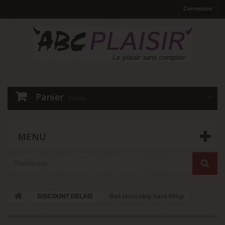
Connexion
Panier
(vide)
MENU
DISCOUNT DELAIS
Ball stretching Hard 895gr