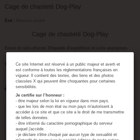
Cage de chasteté Dog-Play
État :
Nouveau produit
Cage de chasteté Dog-Play
Envoi et colis discret. Etiquette d'expédition et colis anonymes.
1
Article
Ce site Internet est réservé à un public majeur et averti et
Attention : dernières pièces disponibles !
est conforme à toutes les règlementations françaises en
vigueur. Il contient des textes, des liens et des photos
Tweet
Partager
Google+
Pinterest
classées X qui peuvent être choquantes pour certaines
sensibilités.
Imprimer
Je certifie sur l’honneur :
- être majeur selon la loi en vigueur dans mon pays.
- que les lois de mon état ou mon pays m'autorisent à
39,90 €
TTC
accéder à ce site et que ce site a le droit de me transmettre
de telles données.
- être informé du caractère pornographique du serveur
auquel j'accède.
Quantité
- je déclare n'être choqué par aucun type de sexualité et