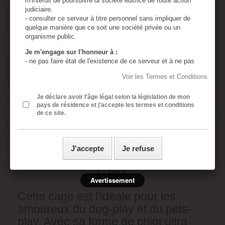
m'interdit de poursuivre la société éditrice de toute action
judiciaire.
- consulter ce serveur à titre personnel sans impliquer de
quelque manière que ce soit une société privée ou un
organisme public.
Ajouter au panier
Je m'engage sur l'honneur à :
- ne pas faire état de l'existence de ce serveur et à ne pas
en diffuser le contenu à des mineurs.
Voir les Termes et Conditions
- utiliser tous les moyens permettant d'empêcher l'accès de
ce serveur à tout mineur.
- assumer ma responsabilité, si un mineur accède à ce
Je déclare avoir l'âge légal selon la législation de mon
pays de résidence et j'accepte les termes et conditions
serveur à cause de négligences de ma part : absence de
de ce site.
EN SAVOIR PLUS
protection de l'ordinateur personnel, absence de logiciel de
censure, divulgation ou perte du mot de passe de sécurité.
- assumer ma responsabilité si une ou plusieurs de mes
présentes déclarations sont inexactes.
Cage de chasteté Dog-
J'accepte
Je refuse
- j’ai lu, compris et accepte sans réserve les conditions
générales rédigées en français même si j’ai usage d’un
Play
traducteur automatique ou non pour accéder à ce site
internet.
Avertissement
Cette cage est l'idéale pour les
Toutes les images contenues dans ce site sont en
accord avec la loi Française sur la pornographie
amoureux du dog-play et du pets-
(aucune image de mineur n'est présente sur ce site)
play. Avec sa forme de chiot ultra-