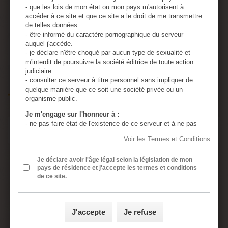
- que les lois de mon état ou mon pays m'autorisent à
accéder à ce site et que ce site a le droit de me transmettre
de telles données.
- être informé du caractère pornographique du serveur
auquel j'accède.
Ajouter au panier
- je déclare n'être choqué par aucun type de sexualité et
m'interdit de poursuivre la société éditrice de toute action
judiciaire.
- consulter ce serveur à titre personnel sans impliquer de
quelque manière que ce soit une société privée ou un
organisme public.
Je m'engage sur l'honneur à :
- ne pas faire état de l'existence de ce serveur et à ne pas
EN SAVOIR PLUS
en diffuser le contenu à des mineurs.
Voir les Termes et Conditions
- utiliser tous les moyens permettant d'empêcher l'accès de
ce serveur à tout mineur.
Cage de chasteté avec
- assumer ma responsabilité, si un mineur accède à ce
Je déclare avoir l'âge légal selon la législation de mon
pays de résidence et j'accepte les termes et conditions
serveur à cause de négligences de ma part : absence de
sonde ou plug d’urètre
de ce site.
protection de l'ordinateur personnel, absence de logiciel de
censure, divulgation ou perte du mot de passe de sécurité.
- assumer ma responsabilité si une ou plusieurs de mes
Stainless steel male chastity cage chastity device urethral sound
présentes déclarations sont inexactes.
penis plug chastity belt
J'accepte
Je refuse
- j’ai lu, compris et accepte sans réserve les conditions
Anneau 45 mm
générales rédigées en français même si j’ai usage d’un