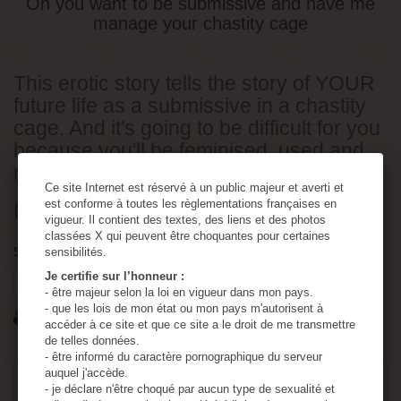
Oh you want to be submissive and have me
manage your chastity cage
This erotic story tells the story of YOUR
future life as a submissive in a chastity
cage. And it's going to be difficult for you
because you'll be feminised, used and
martyred by YOUR wife!
Ce site Internet est réservé à un public majeur et averti et
est conforme à toutes les règlementations françaises en
PDF 7 pages
vigueur. Il contient des textes, des liens et des photos
classées X qui peuvent être choquantes pour certaines
500
Produits
sensibilités.
Je certifie sur l’honneur :
Tweet
Partager
Google+
Pinterest
- être majeur selon la loi en vigueur dans mon pays.
- que les lois de mon état ou mon pays m'autorisent à
Imprimer
accéder à ce site et que ce site a le droit de me transmettre
de telles données.
- être informé du caractère pornographique du serveur
auquel j'accède.
2,30 €
TTC
- je déclare n'être choqué par aucun type de sexualité et