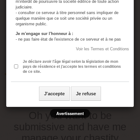
m'interdit de poursuivre la société éditrice de toute action
judiciaire.
- consulter ce serveur à titre personnel sans impliquer de
Quantité
quelque manière que ce soit une société privée ou un
organisme public.
Je m'engage sur l'honneur à :
- ne pas faire état de l'existence de ce serveur et à ne pas
en diffuser le contenu à des mineurs.
Ajouter au panier
Voir les Termes et Conditions
- utiliser tous les moyens permettant d'empêcher l'accès de
ce serveur à tout mineur.
- assumer ma responsabilité, si un mineur accède à ce
Je déclare avoir l'âge légal selon la législation de mon
pays de résidence et j'accepte les termes et conditions
serveur à cause de négligences de ma part : absence de
de ce site.
protection de l'ordinateur personnel, absence de logiciel de
censure, divulgation ou perte du mot de passe de sécurité.
- assumer ma responsabilité si une ou plusieurs de mes
présentes déclarations sont inexactes.
J'accepte
Je refuse
EN SAVOIR PLUS
- j’ai lu, compris et accepte sans réserve les conditions
générales rédigées en français même si j’ai usage d’un
traducteur automatique ou non pour accéder à ce site
Oh you want to be
internet.
Avertissement
Toutes les images contenues dans ce site sont en
submissive and have me
accord avec la loi Française sur la pornographie
(aucune image de mineur n'est présente sur ce site)
manage your chastity