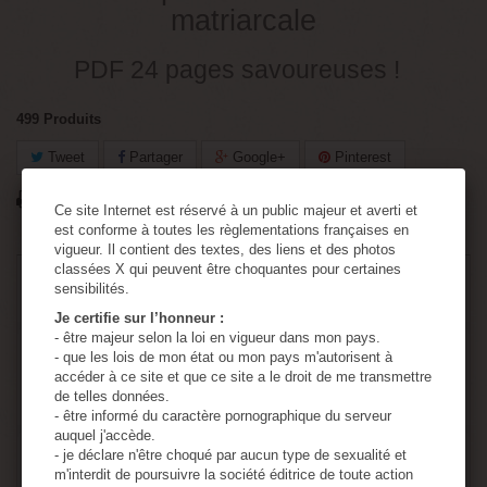
matriarcale
PDF 24 pages
savoureuses !
499
Produits
Tweet
Partager
Google+
Pinterest
Imprimer
Ce site Internet est réservé à un public majeur et averti et
est conforme à toutes les règlementations françaises en
vigueur. Il contient des textes, des liens et des photos
classées X qui peuvent être choquantes pour certaines
3,45 €
TTC
sensibilités.
Je certifie sur l’honneur :
- être majeur selon la loi en vigueur dans mon pays.
Quantité
- que les lois de mon état ou mon pays m'autorisent à
accéder à ce site et que ce site a le droit de me transmettre
de telles données.
- être informé du caractère pornographique du serveur
auquel j'accède.
- je déclare n'être choqué par aucun type de sexualité et
Ajouter au panier
m'interdit de poursuivre la société éditrice de toute action