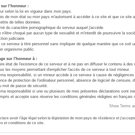
e sur l’honneur :
Print
eur selon la loi en vigueur dans mon pays.
lois de mon état ou mon pays m'autorisent à accéder à ce site et que ce site a 
ttre de telles données.
ormé du caractère pornographique du serveur auquel j'accède.
re n'être choqué par aucun type de sexualité et m'interdit de poursuivre la socié
tion judiciaire.
r ce serveur à titre personnel sans impliquer de quelque manière que ce soit 
un organisme public.
ge sur l'honneur à :
aire état de l'existence de ce serveur et à ne pas en diffuser le contenu à des
 tous les moyens permettant d'empêcher l'accès de ce serveur à tout mineur.
ma responsabilité, si un mineur accède à ce serveur à cause de négligence
ence de protection de l'ordinateur personnel, absence de logiciel de censure, d
u mot de passe de sécurité.
ma responsabilité si une ou plusieurs de mes présentes déclarations sont in
 compris et accepte sans réserve les conditions générales rédigées en français
 d’un traducteur automatique ou non pour accéder à ce site internet.
Show Terms an
s images contenues dans ce site sont en accord avec la loi Française sur
men's ABDL Teddy Bear Bodys
hie (aucune image de mineur n'est présente sur ce site)
clare avoir l'âge légal selon la législation de mon pays de résidence et j'accept
s et conditions de ce site.
our ABDL or little side shine through.