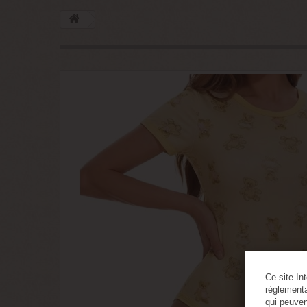
Ce site In
règlementa
qui peuven