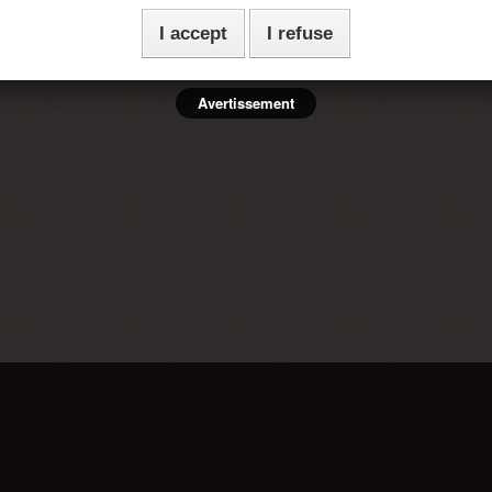
I accept
I refuse
 designs transport you to a world of softness.
Avertissement