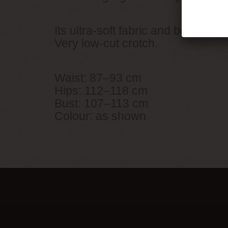
Its ultra-soft fabric and beautiful
Very low-cut crotch.
Waist: 87–93 cm
Hips: 112–118 cm
Bust: 107–113 cm
Colour: as shown