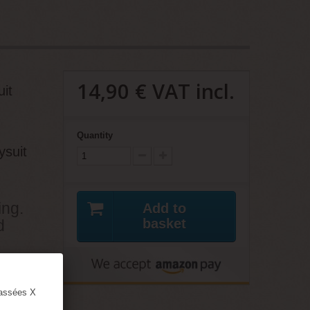
14,90 €
VAT incl.
it
Quantity
suit
ing.
Add to
basket
d
lassées X
rest