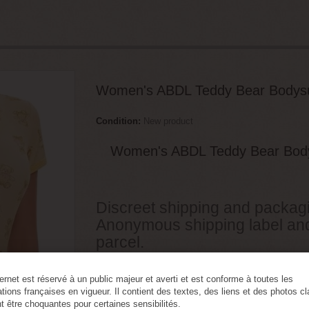
Women's ABDL Teddy Bear Bodysu
Condition:
New product
Women's ABDL Teddy Bear Body
Discreet shipping and packag
Anonymous shipping label an
parcel.
2
Items
Warning: Last items in stock!
ternet est réservé à un public majeur et averti et est conforme à toutes les
tions françaises en vigueur. Il contient des textes, des liens et des photos c
t être choquantes pour certaines sensibilités.
Tweet
Share
Google+
Pinte