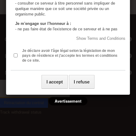
- consulter ce serveur à titre personnel sans impliquer de
quelque manière que ce soit une société privée ou un
organisme public.
Je m'engage sur l'honneur à :
- ne pas faire état de l'existence de ce serveur et à ne pas
en diffuser le contenu à des mineurs.
Categories
Show Terms and Conditions
- utiliser tous les moyens permettant d'empêcher l'accès de
ce serveur à tout mineur.
- assumer ma responsabilité, si un mineur accède à ce
Je déclare avoir l'âge légal selon la législation de mon
Information
pays de résidence et j'accepte les termes et conditions
serveur à cause de négligences de ma part : absence de
de ce site.
protection de l'ordinateur personnel, absence de logiciel de
censure, divulgation ou perte du mot de passe de sécurité.
My account
- assumer ma responsabilité si une ou plusieurs de mes
présentes déclarations sont inexactes.
I accept
I refuse
- j’ai lu, compris et accepte sans réserve les conditions
générales rédigées en français même si j’ai usage d’un
traducteur automatique ou non pour accéder à ce site
internet.
Avertissement
Rétractation du contrat
Toutes les images contenues dans ce site sont en
Track withdrawal status
accord avec la loi Française sur la pornographie
(aucune image de mineur n'est présente sur ce site)