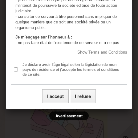
2,30 €
m'interdit de poursuivre la société éditrice de toute action
judiciaire.
Add to basket
More
- consulter ce serveur à titre personnel sans impliquer de
quelque manière que ce soit une société privée ou un
organisme public.
In Stock
Je m'engage sur l'honneur à :
- ne pas faire état de l'existence de ce serveur et à ne pas
en diffuser le contenu à des mineurs.
Show Terms and Conditions
Add to Compare
- utiliser tous les moyens permettant d'empêcher l'accès de
ce serveur à tout mineur.
- assumer ma responsabilité, si un mineur accède à ce
Je déclare avoir l'âge légal selon la législation de mon
pays de résidence et j'accepte les termes et conditions
serveur à cause de négligences de ma part : absence de
de ce site.
protection de l'ordinateur personnel, absence de logiciel de
censure, divulgation ou perte du mot de passe de sécurité.
- assumer ma responsabilité si une ou plusieurs de mes
présentes déclarations sont inexactes.
I accept
I refuse
- j’ai lu, compris et accepte sans réserve les conditions
générales rédigées en français même si j’ai usage d’un
traducteur automatique ou non pour accéder à ce site
internet.
Avertissement
Toutes les images contenues dans ce site sont en
accord avec la loi Française sur la pornographie
(aucune image de mineur n'est présente sur ce site)