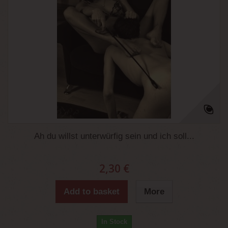
Ah du willst unterwürfig sein und ich soll...
2,30 €
Add to basket
More
In Stock