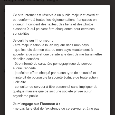
Condition:
New product
Ce site Internet est réservé à un public majeur et averti et
est conforme à toutes les règlementations françaises en
Dog-Play Chastity Cage
vigueur. Il contient des textes, des liens et des photos
classées X qui peuvent être choquantes pour certaines
Discreet shipping and packaging. Anonymous shipping label and
sensibilités.
package.
Je certifie sur l’honneur :
- être majeur selon la loi en vigueur dans mon pays.
- que les lois de mon état ou mon pays m'autorisent à
1
Item
Warning: Last items in stock!
accéder à ce site et que ce site a le droit de me transmettre
de telles données.
Tweet
Share
Google+
Pinterest
- être informé du caractère pornographique du serveur
auquel j'accède.
Print
- je déclare n'être choqué par aucun type de sexualité et
m'interdit de poursuivre la société éditrice de toute action
judiciaire.
- consulter ce serveur à titre personnel sans impliquer de
39,90 €
VAT incl.
quelque manière que ce soit une société privée ou un
organisme public.
Je m'engage sur l'honneur à :
Quantity
- ne pas faire état de l'existence de ce serveur et à ne pas
en diffuser le contenu à des mineurs.