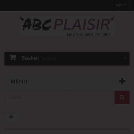
Sign in
Basket
(empty)
MENU