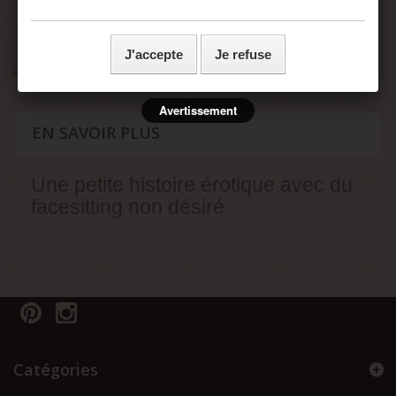
censure, divulgation ou perte du mot de passe de sécurité.
- assumer ma responsabilité si une ou plusieurs de mes
présentes déclarations sont inexactes.
J'accepte
Je refuse
- j’ai lu, compris et accepte sans réserve les conditions
générales rédigées en français même si j’ai usage d’un
traducteur automatique ou non pour accéder à ce site
internet.
Avertissement
EN SAVOIR PLUS
Toutes les images contenues dans ce site sont en
accord avec la loi Française sur la pornographie
(aucune image de mineur n'est présente sur ce site)
Une petite histoire érotique avec du
facesitting non désiré
Catégories