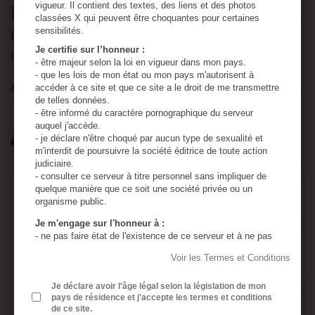
vigueur. Il contient des textes, des liens et des photos
Elles vont lui faire essayer le
classées X qui peuvent être choquantes pour certaines
carcan qu’il devait photographier.
sensibilités.
Je certifie sur l’honneur :
PDF 5 pages
- être majeur selon la loi en vigueur dans mon pays.
- que les lois de mon état ou mon pays m'autorisent à
accéder à ce site et que ce site a le droit de me transmettre
495
Produits
de telles données.
- être informé du caractère pornographique du serveur
Tweet
Partager
Google+
Pinterest
auquel j'accède.
- je déclare n'être choqué par aucun type de sexualité et
Imprimer
m'interdit de poursuivre la société éditrice de toute action
judiciaire.
- consulter ce serveur à titre personnel sans impliquer de
1,15 €
quelque manière que ce soit une société privée ou un
TTC
organisme public.
Je m'engage sur l'honneur à :
- ne pas faire état de l'existence de ce serveur et à ne pas
Quantité
en diffuser le contenu à des mineurs.
Voir les Termes et Conditions
- utiliser tous les moyens permettant d'empêcher l'accès de
ce serveur à tout mineur.
- assumer ma responsabilité, si un mineur accède à ce
Je déclare avoir l'âge légal selon la législation de mon
pays de résidence et j'accepte les termes et conditions
serveur à cause de négligences de ma part : absence de
de ce site.
Ajouter au panier
protection de l'ordinateur personnel, absence de logiciel de