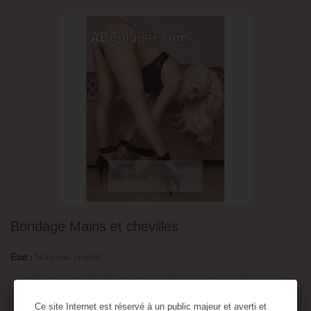
Agrandir l'image
Bondage Mains et chevilles
État :
Nouveau produit
Menottes pour bondage Mains et chevilles
Ce site Internet est réservé à un public majeur et averti et