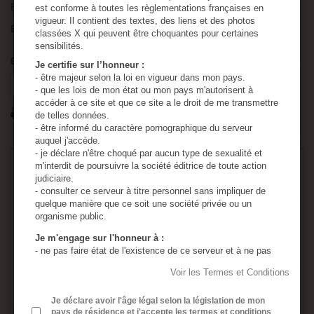
Bondage pour les jeux de sexe ou autres plaisirs
est conforme à toutes les règlementations françaises en
vigueur. Il contient des textes, des liens et des photos
Envoi et colis discret. Etiquette d'expédition et colis anonymes.
classées X qui peuvent être choquantes pour certaines
sensibilités.
6
Produits
Je certifie sur l’honneur :
- être majeur selon la loi en vigueur dans mon pays.
Tweet
Partager
Google+
Pinterest
- que les lois de mon état ou mon pays m'autorisent à
accéder à ce site et que ce site a le droit de me transmettre
Imprimer
de telles données.
- être informé du caractère pornographique du serveur
auquel j'accède.
- je déclare n'être choqué par aucun type de sexualité et
11,49 €
TTC
m'interdit de poursuivre la société éditrice de toute action
judiciaire.
- consulter ce serveur à titre personnel sans impliquer de
quelque manière que ce soit une société privée ou un
Quantité
organisme public.
Je m'engage sur l'honneur à :
- ne pas faire état de l'existence de ce serveur et à ne pas
en diffuser le contenu à des mineurs.
Voir les Termes et Conditions
- utiliser tous les moyens permettant d'empêcher l'accès de
Ajouter au panier
ce serveur à tout mineur.
- assumer ma responsabilité, si un mineur accède à ce
Je déclare avoir l'âge légal selon la législation de mon
pays de résidence et j'accepte les termes et conditions
serveur à cause de négligences de ma part : absence de