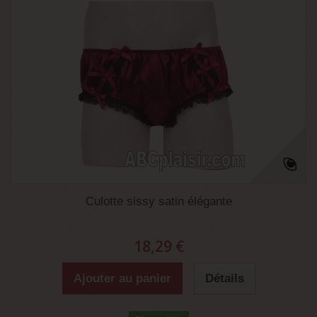
Culotte sissy satin élégante
18,29 €
Ajouter au panier
Détails