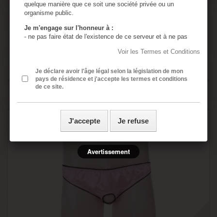
quelque manière que ce soit une société privée ou un
21,74 €
organisme public.
Je m'engage sur l'honneur à :
Ajouter au panier
Détails
- ne pas faire état de l'existence de ce serveur et à ne pas
en diffuser le contenu à des mineurs.
Voir les Termes et Conditions
- utiliser tous les moyens permettant d'empêcher l'accès de
ce serveur à tout mineur.
Disponible
- assumer ma responsabilité, si un mineur accède à ce
Je déclare avoir l'âge légal selon la législation de mon
pays de résidence et j'accepte les termes et conditions
serveur à cause de négligences de ma part : absence de
de ce site.
protection de l'ordinateur personnel, absence de logiciel de
Ajouter au comparateur
censure, divulgation ou perte du mot de passe de sécurité.
- assumer ma responsabilité si une ou plusieurs de mes
présentes déclarations sont inexactes.
J'accepte
Je refuse
- j’ai lu, compris et accepte sans réserve les conditions
générales rédigées en français même si j’ai usage d’un
traducteur automatique ou non pour accéder à ce site
internet.
Avertissement
Toutes les images contenues dans ce site sont en
accord avec la loi Française sur la pornographie
(aucune image de mineur n'est présente sur ce site)