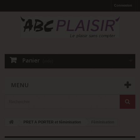
Connexion
Panier
(vide)
MENU
PRET A PORTER et féminisation
Féminisation