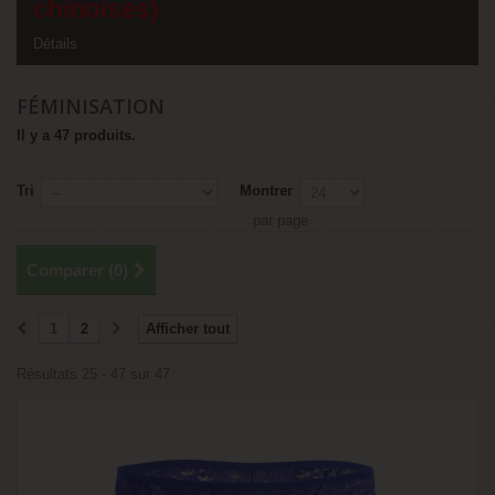
chinoises)
Détails
FÉMINISATION
Il y a 47 produits.
Tri
Montrer
par page
Comparer (
0
)
1
2
Afficher tout
Résultats 25 - 47 sur 47.