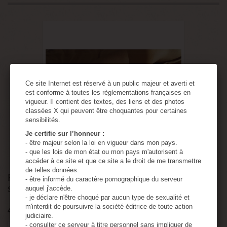
Ce site Internet est réservé à un public majeur et averti et
est conforme à toutes les règlementations françaises en
vigueur. Il contient des textes, des liens et des photos
classées X qui peuvent être choquantes pour certaines
sensibilités.
Je certifie sur l’honneur :
View larger
- être majeur selon la loi en vigueur dans mon pays.
- que les lois de mon état ou mon pays m'autorisent à
accéder à ce site et que ce site a le droit de me transmettre
de telles données.
Facesitting infernal restraint la gynarchie
- être informé du caractère pornographique du serveur
s’installe Par TSM
auquel j'accède.
- je déclare n'être choqué par aucun type de sexualité et
m'interdit de poursuivre la société éditrice de toute action
499
Items
judiciaire.
- consulter ce serveur à titre personnel sans impliquer de