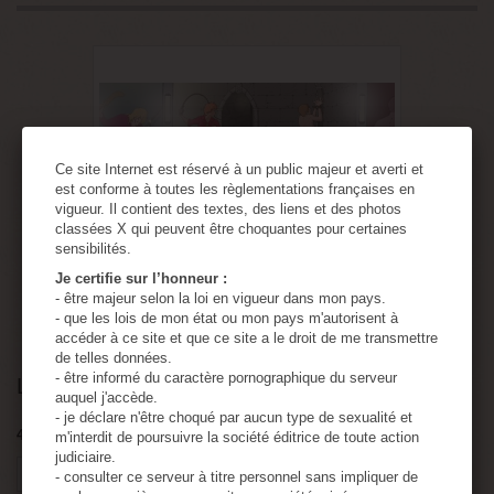
Ce site Internet est réservé à un public majeur et averti et
est conforme à toutes les règlementations françaises en
vigueur. Il contient des textes, des liens et des photos
classées X qui peuvent être choquantes pour certaines
sensibilités.
Je certifie sur l’honneur :
- être majeur selon la loi en vigueur dans mon pays.
View larger
- que les lois de mon état ou mon pays m'autorisent à
accéder à ce site et que ce site a le droit de me transmettre
de telles données.
- être informé du caractère pornographique du serveur
Le club libertin des dominatrices
auquel j'accède.
- je déclare n'être choqué par aucun type de sexualité et
498
Items
m'interdit de poursuivre la société éditrice de toute action
judiciaire.
Tweet
Share
Google+
Pinterest
- consulter ce serveur à titre personnel sans impliquer de