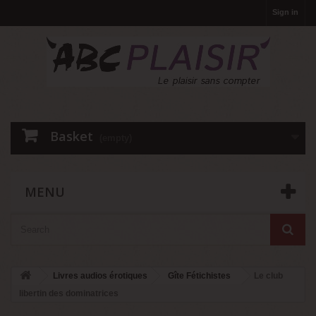
Sign in
Basket
(empty)
MENU
Livres audios érotiques
Gîte Fétichistes
Le club
libertin des dominatrices