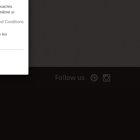
exactes.
 même si
d Conditions
 la
e les
Follow us