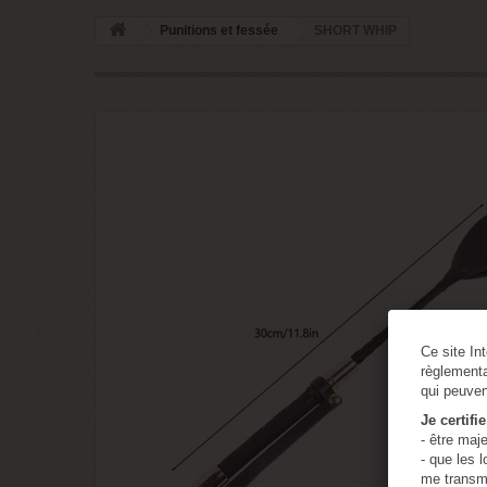
Punitions et fessée
SHORT WHIP
Ce site In
règlementa
qui peuven
Je certifi
- être maj
- que les 
me transme