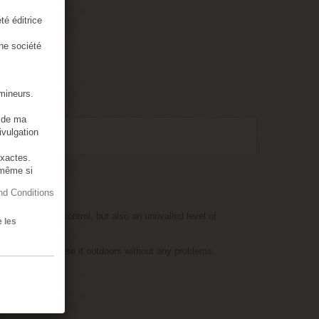
té éditrice
une société
 mineurs.
s de ma
ivulgation
exactes.
 même si
d Conditions
 la
 offers better control, but also an unrivalled level of
e les
ome. So you can use it outdoors without any problems.