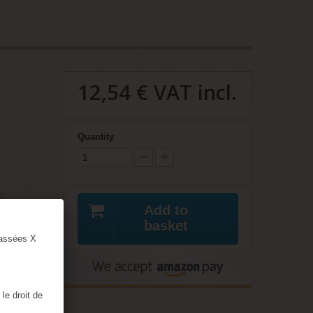
12,54 €
VAT incl.
Quantity
.
els.
Add to
basket
lassées X
rest
le droit de