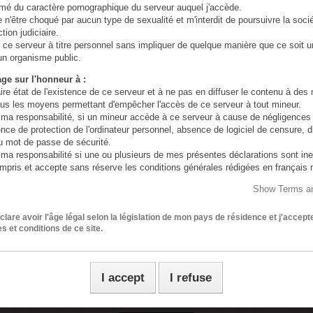
ormé du caractère pornographique du serveur auquel j'accède.
re n'être choqué par aucun type de sexualité et m'interdit de poursuivre la socié
tion judiciaire.
r ce serveur à titre personnel sans impliquer de quelque manière que ce soit 
un organisme public.
ge sur l'honneur à :
aire état de l'existence de ce serveur et à ne pas en diffuser le contenu à des
 tous les moyens permettant d'empêcher l'accès de ce serveur à tout mineur.
ma responsabilité, si un mineur accède à ce serveur à cause de négligence
ence de protection de l'ordinateur personnel, absence de logiciel de censure, d
u mot de passe de sécurité.
ma responsabilité si une ou plusieurs de mes présentes déclarations sont in
 compris et accepte sans réserve les conditions générales rédigées en français
SHORT WHIP
 d’un traducteur automatique ou non pour accéder à ce site internet.
Show Terms an
s images contenues dans ce site sont en accord avec la loi Française sur
lip experience to ensure you never lose your grip. The innovative design not only
hie (aucune image de mineur n'est présente sur ce site)
clare avoir l'âge légal selon la législation de mon pays de résidence et j'accept
s et conditions de ce site.
use of long-lasting PU leather, ensuring unrivalled durability for years to c
better experience and stable performance.
I accept
I refuse
size and lightweight design allow you to easily take it anywhere.