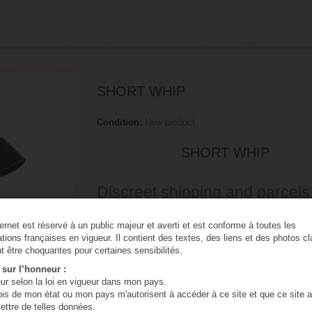
SHORT WHIP
Condition:
New product
SHORT WHIP
Discreet shipping and parcels
Anonymous shipping and parc
ternet est réservé à un public majeur et averti et est conforme à toutes les
tions françaises en vigueur. Il contient des textes, des liens et des photos c
1
Item
Warning: Last items in stock!
t être choquantes pour certaines sensibilités.
e sur l’honneur :
Tweet
Share
Google+
Pinte
eur selon la loi en vigueur dans mon pays.
lois de mon état ou mon pays m'autorisent à accéder à ce site et que ce site a 
Print
ttre de telles données.